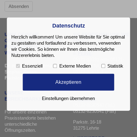
Absenden
Datenschutz
UROLOGISCHE
SIE ERREICHEN UNS WIE
Herzlich willkommen! Um unsere Website für Sie optimal
GEMEINSCHAFTSPRAXIS
FOLGT:
zu gestalten und fortlaufend zu verbessern, verwenden
PEINE, LEHRTE UND
wir Cookies. So können wir Ihnen das bestmögliche
WUNSTORF
in
PEINE
:
Nutzererlebnis bieten.
05171-13331 oder 05171-
Dr. med. Jörn Hagemann &
9879980 (Tel.)
Essenziell
Externe Medien
Statistik
Stephan Reese
05171-13615 (Fax)
Fachärzte für Urologie
Akzeptieren
Schwarzer Weg 1
31224 Peine
UNSERE
Einstellungen übernehmen
in
LEHRTE
:
ERREICHBARKEIT
05132-8230540 (Tel.)
05132-8230541 (Fax)
Für unsere einzelnen
Praxisstandorte bestehen
Parkstr. 16-18
unterschiedliche
31275 Lehrte
Öffnungszeiten.