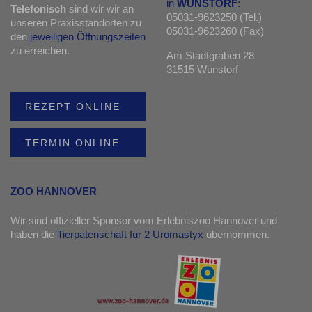
in
WUNSTORF
:
Telefonisch
sind wir wir an
05031-9623250 (Tel.)
unseren Praxisstandorten zu
05031-9623260 (Fax)
den
jeweiligen Öffnungszeiten
zu erreichen.
Am Stadtgraben 28
31515 Wunstorf
REZEPT ONLINE
TERMIN ONLINE
ZOO HANNOVER
Wir sind offizieller Sponsor vom Erlebniszoo Hannover und
haben die
Tierpatenschaft für 2 Uromastyx
übernommen.