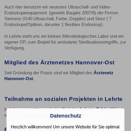
Auch hier benutzen wir neuestes Ultraschall- und Video-
Endoskopieequipment (geweils Baujahr 2007/8) der Firmen
Siemens (G40 Ultraschall, Farbe, Doppler) und Storz ( 7
Endoskope/Optiken, darunter 1 flexibles Endoskop).
In Lehrte steht uns ein kleines Mikrobiologisches Labor und ein
eigener OP, zum Beipiel für ambulante Sterilisationseingriffe, zur
Verfügung.
Mitglied des Ärztenetzes Hannover-Ost
Seit Gründung der Praxis sind wir Mitglied des
Ärztenetz
Hannover-Ost
.
Teilnahme an sozialen Projekten in Lehrte
In Lehrte unterstützen wir das Projekt:
„
Lehrter Tafel e.V.
“
mit
einer monatlichen finanziellen Zuwendung.
Datenschutz
Herzlich willkommen! Um unsere Website für Sie optimal
Praxis Lehrte: Unsere Sprechzeiten