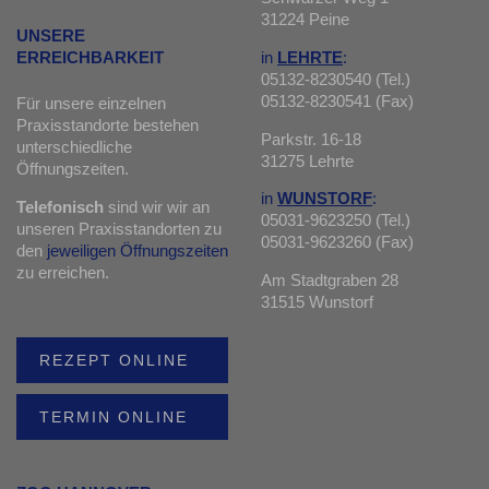
31224 Peine
UNSERE
in
LEHRTE
:
ERREICHBARKEIT
05132-8230540 (Tel.)
05132-8230541 (Fax)
Für unsere einzelnen
Praxisstandorte bestehen
Parkstr. 16-18
unterschiedliche
31275 Lehrte
Öffnungszeiten.
in
WUNSTORF
:
Telefonisch
sind wir wir an
05031-9623250 (Tel.)
unseren Praxisstandorten zu
05031-9623260 (Fax)
den
jeweiligen Öffnungszeiten
zu erreichen.
Am Stadtgraben 28
31515 Wunstorf
REZEPT ONLINE
TERMIN ONLINE