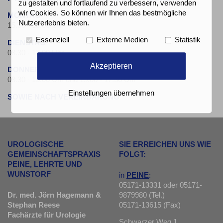
zu gestalten und fortlaufend zu verbessern, verwenden
wir Cookies. So können wir Ihnen das bestmögliche
MONTAG
Nutzererlebnis bieten.
15.00 - 18.00 Uhr
Essenziell
Externe Medien
Statistik
DIENSTAG
08.30 - 13.00 Uhr
Akzeptieren
DONNERSTAG
08.30 - 13.00 Uhr und 15.00 - 17.30 Uhr
Einstellungen übernehmen
SOWIE NACH VEREINBARUNG
UROLOGISCHE
SIE ERREICHEN UNS WIE
GEMEINSCHAFTSPRAXIS
FOLGT:
PEINE, LEHRTE UND
WUNSTORF
in
PEINE
:
05171-13331 oder 05171-
Dr. med. Jörn Hagemann &
9879980 (Tel.)
Stephan Reese
05171-13615 (Fax)
Fachärzte für Urologie
Schwarzer Weg 1