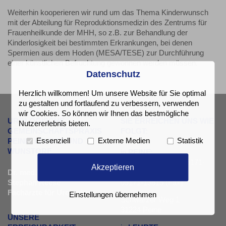
Weiterhin kooperieren wir rund um das Thema Kinderwunsch
mit der Abteilung für Reproduktionsmedizin des Zentrums für
Frauenheilkunde der MHH, so z.B. zur Behandlung der
Kinderlosigkeit bei bestimmten Erkrankungen, bei denen
Spermien aus dem Hoden (MESA/TESE) zur Durchführung
einer künstlichen Befruchtung gewonnen werden müssen.
Datenschutz
Herzlich willkommen! Um unsere Website für Sie optimal
zu gestalten und fortlaufend zu verbessern, verwenden
wir Cookies. So können wir Ihnen das bestmögliche
UROLOGISCHE
SIE ERREICHEN UNS WIE
Nutzererlebnis bieten.
GEMEINSCHAFTSPRAXIS
FOLGT:
PEINE, LEHRTE UND
Essenziell
Externe Medien
Statistik
WUNSTORF
in
PEINE
:
05171-13331 oder 05171-
Akzeptieren
Dr. med. Jörn Hagemann &
9879980 (Tel.)
Stephan Reese
05171-13615 (Fax)
Fachärzte für Urologie
Einstellungen übernehmen
Schwarzer Weg 1
31224 Peine
UNSERE