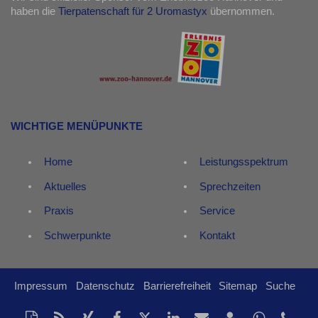
haben die
Tierpatenschaft für 2 Uromastyx
übernommen.
WICHTIGE MENÜPUNKTE
Home
Leistungsspektrum
Aktuelles
Sprechzeiten
Praxis
Service
Schwerpunkte
Kontakt
Impressum
Datenschutz
Barrierefreiheit
Sitemap
Suche
Diese
RSS-
Auf
Auf
Auf
Auf
Per
vCard
Auf
tel