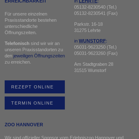
in
LEHRTE
:
ERREICHBARKEIT
05132-8230540 (Tel.)
05132-8230541 (Fax)
Für unsere einzelnen
Praxisstandorte bestehen
Parkstr. 16-18
unterschiedliche
31275 Lehrte
Öffnungszeiten.
in
WUNSTORF
:
Telefonisch
sind wir wir an
05031-9623250 (Tel.)
unseren Praxisstandorten zu
05031-9623260 (Fax)
den
jeweiligen Öffnungszeiten
zu erreichen.
Am Stadtgraben 28
31515 Wunstorf
REZEPT ONLINE
TERMIN ONLINE
ZOO HANNOVER
Wir sind offizieller Sponsor vom Erlebniszoo Hannover und