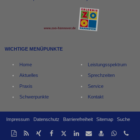
WICHTIGE MENÜPUNKTE
Home
Leistungsspektrum
Aktuelles
Sprechzeiten
Praxis
Service
Schwerpunkte
Kontakt
Impressum
Datenschutz
Barrierefreiheit
Sitemap
Suche
Diese
RSS-
Auf
Auf
Auf
Auf
Per
vCard
Auf
tel
Seite
Feed
Xing
Facebook
Twitter
LinkedIn
Mail
speichern
Whatsap
(0)