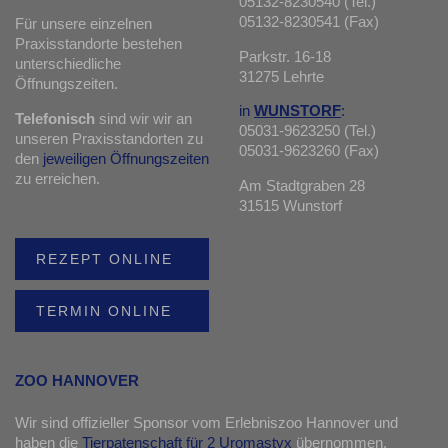
05132-8230540 (Tel.)
05132-8230541 (Fax)
Für unsere einzelnen
Praxisstandorte bestehen
Parkstr. 16-18
unterschiedliche
31275 Lehrte
Öffnungszeiten.
in
WUNSTORF
:
Telefonisch
sind wir wir an
05031-9623250 (Tel.)
unseren Praxisstandorten zu
05031-9623260 (Fax)
den
jeweiligen Öffnungszeiten
zu erreichen.
Am Stadtgraben 28
31515 Wunstorf
REZEPT ONLINE
TERMIN ONLINE
ZOO HANNOVER
Wir sind offizieller Sponsor vom Erlebniszoo Hannover und
haben die
Tierpatenschaft für 2 Uromastyx
übernommen.