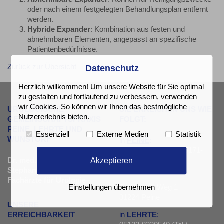
oder nach einem festgelegten Behandlungsplan entfernt
werden.
Hybride Expander
: Kombination aus festen und
abnehmbaren Elementen, angepasst an spezifische
Patientenbedürfnisse.
Zurück zur Übersicht
Datenschutz
Herzlich willkommen! Um unsere Website für Sie optimal
zu gestalten und fortlaufend zu verbessern, verwenden
wir Cookies. So können wir Ihnen das bestmögliche
UROLOGISCHE
SIE ERREICHEN UNS WIE
Nutzererlebnis bieten.
GEMEINSCHAFTSPRAXIS
FOLGT:
PEINE, LEHRTE UND
Essenziell
Externe Medien
Statistik
WUNSTORF
in
PEINE
:
05171-13331 oder 05171-
Akzeptieren
Dr. med. Jörn Hagemann &
9879980 (Tel.)
Stephan Reese
05171-13615 (Fax)
Fachärzte für Urologie
Schwarzer Weg 1
Einstellungen übernehmen
31224 Peine
UNSERE
in
LEHRTE
:
ERREICHBARKEIT