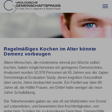
Togg
navi
Regelmäßiges Kochen im Alter könnte
Demenz vorbeugen
Ältere Menschen, die mindestens einmal pro Woche selbst
kochen, haben möglicherweise ein geringeres Demenzrisiko.
Analysiert wurden 10.978 Personen ab 65 Jahren aus der Japan
Gerontological Evaluation Study, deren kognitive Gesundheit
über sechs Jahre beobachtet wurde. Ein Fünftel war über 80
Jahre alt, die Hälfte Frauen, ein Drittel hatte weniger als neun
Jahre Schulbildung.
Die Teilnehmenden gaben an, wie oft sie Mahlzeiten von Grund
auf zubereiteten, und bewerteten ihre Kochfertigkeiten, von
einfachem Schälen bis zu komplexen Gerichten. Demenzfälle