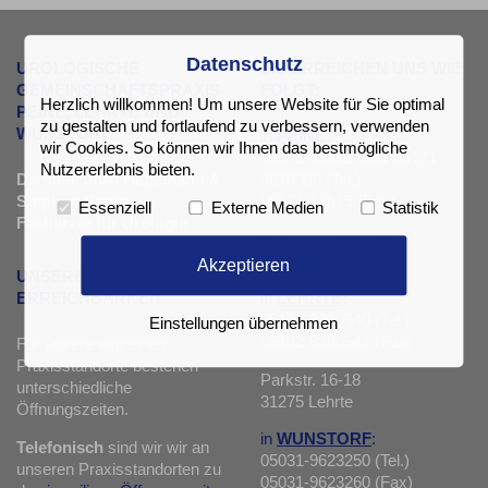
Datenschutz
UROLOGISCHE
SIE ERREICHEN UNS WIE
GEMEINSCHAFTSPRAXIS
FOLGT:
Herzlich willkommen! Um unsere Website für Sie optimal
PEINE, LEHRTE UND
zu gestalten und fortlaufend zu verbessern, verwenden
WUNSTORF
in
PEINE
:
wir Cookies. So können wir Ihnen das bestmögliche
05171-13331 oder 05171-
Nutzererlebnis bieten.
Dr. med. Jörn Hagemann &
9879980 (Tel.)
Stephan Reese
05171-13615 (Fax)
Essenziell
Externe Medien
Statistik
Fachärzte für Urologie
Schwarzer Weg 1
31224 Peine
Akzeptieren
UNSERE
in
LEHRTE
:
ERREICHBARKEIT
05132-8230540 (Tel.)
Einstellungen übernehmen
05132-8230541 (Fax)
Für unsere einzelnen
Praxisstandorte bestehen
Parkstr. 16-18
unterschiedliche
31275 Lehrte
Öffnungszeiten.
in
WUNSTORF
:
Telefonisch
sind wir wir an
05031-9623250 (Tel.)
unseren Praxisstandorten zu
05031-9623260 (Fax)