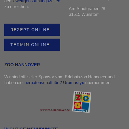
den
jeweiligen Öffnungszeiten
zu erreichen.
Am Stadtgraben 28
31515 Wunstorf
REZEPT ONLINE
TERMIN ONLINE
ZOO HANNOVER
Wir sind offizieller Sponsor vom Erlebniszoo Hannover und
haben die
Tierpatenschaft für 2 Uromastyx
übernommen.