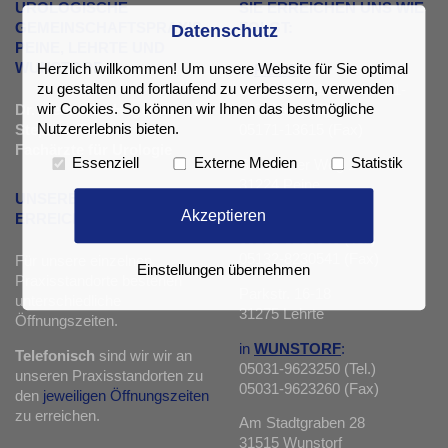
UROLOGISCHE
SIE ERREICHEN UNS WIE
GEMEINSCHAFTSPRAXIS
FOLGT:
Datenschutz
PEINE, LEHRTE UND
WUNSTORF
Herzlich willkommen! Um unsere Website für Sie optimal
in
PEINE
:
zu gestalten und fortlaufend zu verbessern, verwenden
05171-13331 oder 05171-
wir Cookies. So können wir Ihnen das bestmögliche
Dr. med. Jörn Hagemann &
9879980 (Tel.)
Nutzererlebnis bieten.
Stephan Reese
05171-13615 (Fax)
Fachärzte für Urologie
Essenziell
Externe Medien
Statistik
Schwarzer Weg 1
31224 Peine
UNSERE
Akzeptieren
in
LEHRTE
:
ERREICHBARKEIT
05132-8230540 (Tel.)
05132-8230541 (Fax)
Für unsere einzelnen
Einstellungen übernehmen
Praxisstandorte bestehen
Parkstr. 16-18
unterschiedliche
31275 Lehrte
Öffnungszeiten.
in
WUNSTORF
:
Telefonisch
sind wir wir an
05031-9623250 (Tel.)
unseren Praxisstandorten zu
05031-9623260 (Fax)
den
jeweiligen Öffnungszeiten
zu erreichen.
Am Stadtgraben 28
31515 Wunstorf