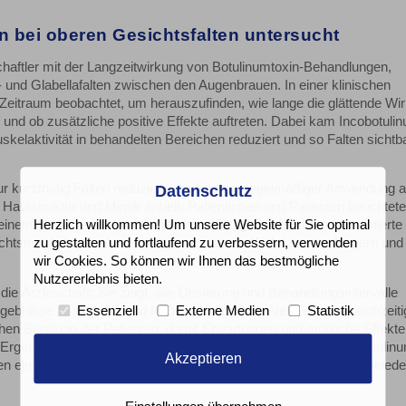
 bei oberen Gesichtsfalten untersucht
haftler mit der Langzeitwirkung von Botulinumtoxin-Behandlungen,
- und Glabellafalten zwischen den Augenbrauen. In einer klinischen
Zeitraum beobachtet, um herauszufinden, wie lange die glättende Wi
und ob zusätzliche positive Effekte auftreten. Dabei kam Incobotuli
kelaktivität in behandelten Bereichen reduziert und so Falten sichtb
r kurzfristig Falten reduziert, sondern bei regelmäßiger Anwendung 
Datenschutz
autstruktur und Mimik erzielt. Patientinnen und Patienten berichtet
einem gesteigerten Wohlbefinden im Alltag. Die Studie dokumentiert
Herzlich willkommen! Um unsere Website für Sie optimal
chtsmuskulatur teilweise anpasst, was die Wirkdauer verlängern und
zu gestalten und fortlaufend zu verbessern, verwenden
wir Cookies. So können wir Ihnen das bestmögliche
Nutzererlebnis bieten.
 die Ärzteschaft: Sie zeigt, wie Dosierung und Behandlungsintervalle
rgebnisse zu erzielen und Nebenwirkungen zu vermeiden. Gleichzeiti
Essenziell
Externe Medien
Statistik
ischen Beratung der Patienten, damit Erwartungen und mögliche Effekte
 Ergebnisse die Sicherheit, Wirksamkeit und Planbarkeit von Botulinu
Akzeptieren
 eine wissenschaftlich fundierte Grundlage für die Gestaltung wiede