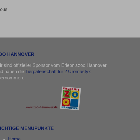
eous
OO HANNOVER
r sind offizieller Sponsor vom Erlebniszoo Hannover
nd haben die
Tierpatenschaft für 2 Uromastyx
bernommen.
ICHTIGE MENÜPUNKTE
Home