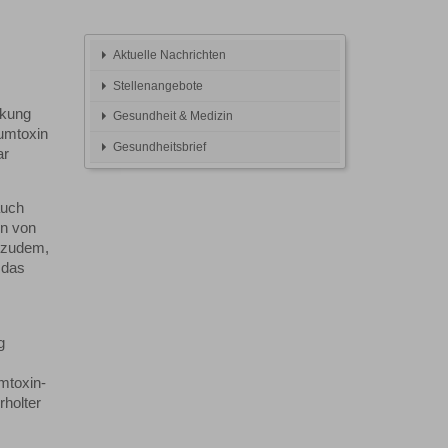
Aktuelle Nachrichten
Stellenangebote
rkung
Gesundheit & Medizin
numtoxin
Gesundheitsbrief
ar
auch
en von
e zudem,
 das
g
mtoxin-
rholter