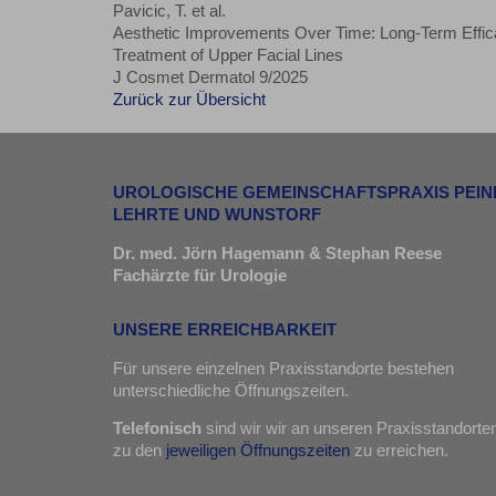
Pavicic, T. et al.
Aesthetic Improvements Over Time: Long-Term Effica
Treatment of Upper Facial Lines
J Cosmet Dermatol 9/2025
Zurück zur Übersicht
UROLOGISCHE GEMEINSCHAFTSPRAXIS PEIN
LEHRTE UND WUNSTORF
Dr. med. Jörn Hagemann & Stephan Reese
Fachärzte für Urologie
UNSERE ERREICHBARKEIT
Für unsere einzelnen Praxisstandorte bestehen
unterschiedliche Öffnungszeiten.
Telefonisch
sind wir wir an unseren Praxisstandorte
zu den
jeweiligen Öffnungszeiten
zu erreichen.