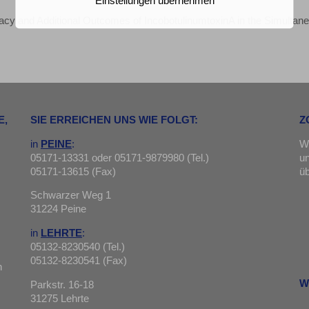
Einstellungen übernehmen
cy and Additional Outcomes of IncobotulinumtoxinA in the Simultan
E,
SIE ERREICHEN UNS WIE FOLGT:
Z
in
PEINE
:
Wi
05171-13331 oder 05171-9879980 (Tel.)
u
05171-13615 (Fax)
ü
Schwarzer Weg 1
31224 Peine
in
LEHRTE
:
05132-8230540 (Tel.)
05132-8230541 (Fax)
n
W
Parkstr. 16-18
31275 Lehrte