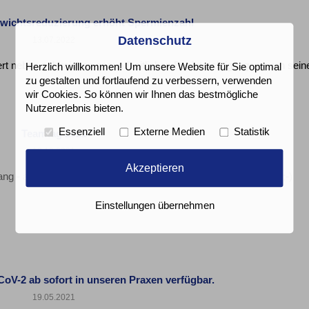
wichtsreduzierung erhöht Spermienzahl
Datenschutz
13.07.2022
iert neben zahlreichen gesundheitlichen Beeinträchtigungen auch sein
Herzlich willkommen! Um unsere Website für Sie optimal
zu gestalten und fortlaufend zu verbessern, verwenden
wir Cookies. So können wir Ihnen das bestmögliche
Nutzererlebnis bieten.
Essenziell
Externe Medien
Statistik
Teamtag 2021
13.10.2021
Akzeptieren
Strang - an unserem Teamtag sogar gemeinsam am Bollerwagen. ;-)
Einstellungen übernehmen
oV-2 ab sofort in unseren Praxen verfügbar.
19.05.2021