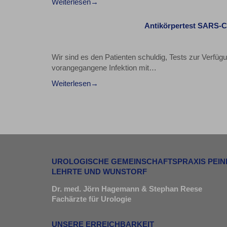
Weiterlesen
Antikörpertest SARS-Co
Wir sind es den Patienten schuldig, Tests zur Verfügu
vorangegangene Infektion mit…
Weiterlesen
UROLOGISCHE GEMEINSCHAFTSPRAXIS PEIN
LEHRTE UND WUNSTORF
Dr. med. Jörn Hagemann & Stephan Reese
Fachärzte für Urologie
UNSERE ERREICHBARKEIT