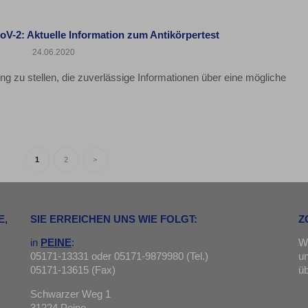
V-2: Aktuelle Information zum Antikörpertest
24.06.2020
ng zu stellen, die zuverlässige Informationen über eine mögliche
1
2
>
E,
SIE ERREICHEN UNS WIE FOLGT:
Z
in
PEINE
:
Wi
05171-13331 oder 05171-9879980 (Tel.)
u
05171-13615 (Fax)
ü
Schwarzer Weg 1