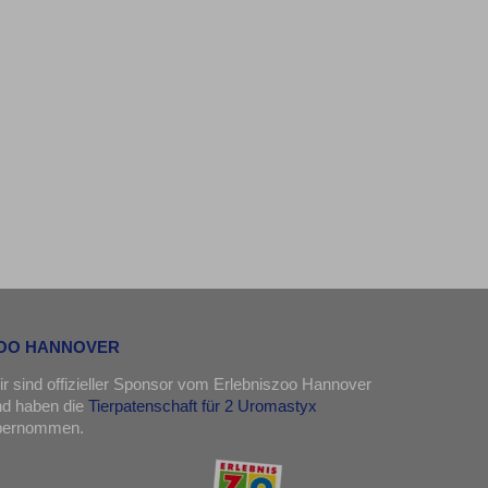
OO HANNOVER
r sind offizieller Sponsor vom Erlebniszoo Hannover
nd haben die
Tierpatenschaft für 2 Uromastyx
bernommen.